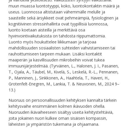
muun muassa luontotyyppi, koko, luontokontaktin määrä ja
useus. Luonnossa altistutaan vähemmälle melulle ja
saasteille sekä ärsykkeet ovat pehmeämpiä, fysiologinen ja
kognitiivinen stressinhallinta ovat tyypillisiä luonnossa,
luonto koetaan aisteilla ja merkittävä osa
hyvinvointivaikutuksista on tahdosta riippumattomia.
Luonto myös houkuttelee liikkumaan ja tarjoaa
mahdollisuuden sosiaalisten suhteiden vahvistamiseen tai
rauhoittumiseen tarpeen mukaan. Lisäksi kontaktit
maaperän ja kasvillisuuden mikrobeihin voivat tukea
immuunijärjestelmää. (Tyrväinen, L., Halonen, J. I., Pasanen,
T., Ojala, A., Täubel, M., Kivelä, S., Leskelä, R.-L., Pennanen,
P., Manninen, J., Sinkkonen, A., Haahtela, T., Haveri, H.,
Grotenfelt-Enegren, M., Lankia, T. & Neuvonen, M., 2024 9–
13.)
Nuoruus on persoonallisuuden kehityksen kannalta tärkein
kehitysvaihe ensimmäinen kolmen ikävuoden ohella.
Nuoruuden ikävaiheeseen sisältyy useita kehitystehtäviä,
joita jokainen nuori kulkee oman sisäisen kompassin,
läheisten ja ympäristön tukemana ja ohjaamana.