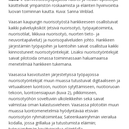
käsittelivät ympäristön roskaamista ja eläinten hyvinvointia
luovan toiminnan kautta. Kuva: Sanna Vinblad.
Vaasan kaupungin nuorisotyöstä hankkeeseen osallistuivat
kaikki palveluyksiköt (etsivä nuorisotyö, työpajatoiminta,
nuorisotilat, liikkuva nuorisotyö, nuorten tieto- ja
neuvontapalvelut) ja nuorisopalveluiden johto. Hankkeen
järjestämiin työpajoihin ja luentoihin saivat osallistua kaikki
kiinnostuneet nuorisotyöntekijät. Lisäksi nuorisotyöntekijät
saivat pilotoida omassa toiminnassaan haluamaansa
menetelmää hankkeen tukemana.
Vaasassa kasvotusten järjestetyissä työpajoissa
nuorisotyöntekijät muun muassa tutustuivat digitaaliseen ja
virtuaaliseen luontoon, nuotion sytyttämiseen, nuotioruoan
tekoon, luontoensiapuun (kuva 2), pilkkimiseen,
nuorisotyöhön soveltuviin ulkoleikkeihin sekä saivat
valmistaa oman kalastusvieheen. Vaasassa pilotoitiin muun
muassa luontomenetelmiä hyödyntävää etsivän
nuorisotyön ryhmätoimintaa; Sateenkaariryhmän vierailua
kodalla, jossa grillailua ja tutustumista eläimiin;
työpajaryhmän kevätvierailua eläintilalla