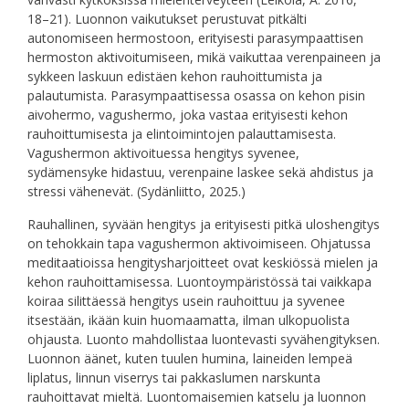
18–21). Luonnon vaikutukset perustuvat pitkälti
autonomiseen hermostoon, erityisesti parasympaattisen
hermoston aktivoitumiseen, mikä vaikuttaa verenpaineen ja
sykkeen laskuun edistäen kehon rauhoittumista ja
palautumista. Parasympaattisessa osassa on kehon pisin
aivohermo, vagushermo, joka vastaa erityisesti kehon
rauhoittumisesta ja elintoimintojen palauttamisesta.
Vagushermon aktivoituessa hengitys syvenee,
sydämensyke hidastuu, verenpaine laskee sekä ahdistus ja
stressi vähenevät. (Sydänliitto, 2025.)
Rauhallinen, syvään hengitys ja erityisesti pitkä uloshengitys
on tehokkain tapa vagushermon aktivoimiseen. Ohjatussa
meditaatioissa hengitysharjoitteet ovat keskiössä mielen ja
kehon rauhoittamisessa. Luontoympäristössä tai vaikkapa
koiraa silittäessä hengitys usein rauhoittuu ja syvenee
itsestään, ikään kuin huomaamatta, ilman ulkopuolista
ohjausta. Luonto mahdollistaa luontevasti syvähengityksen.
Luonnon äänet, kuten tuulen humina, laineiden lempeä
liplatus, linnun viserrys tai pakkaslumen narskunta
rauhoittavat mieltä. Luontomaisemien katselu ja luonnon