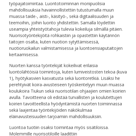
työpajatoimintaa. Luontotoiminnan monipuolisia
mahdollisuuksia havainnollistettiin tutustumalla muun
muassa taide-, aisti-, käsityö-, sekä digitaalisuuden ja
teemoihin, joihin luonto yhdistettiin. Samalla löydettiin
useampia yhteistyötahoja tulevia kokeiluja silmällä pitäen.
Nuorisotyöntekijöitä rohkaistiin ja opastettiin käytännön
taitojen osalta, kuten nuotion sytyttämisessä,
nuotioruokailun valmistamisessa ja luontoensiaputaitojen
kertaamisessa.
Nuorten kanssa työntekijät kokeilivat erilaisia
luontolähtöisiä toimintoja, kuten lumiveistosten tekoa (kuva
1), hyötykasvien kasvatusta sekä luontoretkiä. Lisäksi he
perehtyivät koira-avusteiseen työskentelyyn muun muassa
koulukoira Tiukun sekä nuorisotilan ohjaajien omien koirien
avulla. Tavoitteena oli edistää turvallisten ja koulutettujen
koirien tavoitteellista hyödyntämistä nuorten toiminnassa
sekä laajentaa työntekijöiden näkökulmaa
eläinavusteisuuden tarjoamiin mahdollisuuksiin.
Luontoa tuotiin osaksi toimintaa myös sisätiloissa.
Molemmille nuorisotiloille laadittiin