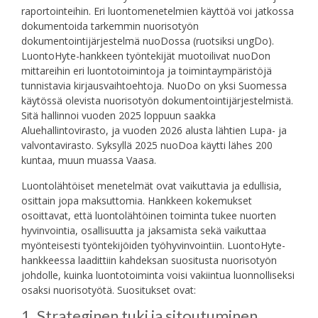
raportointeihin. Eri luontomenetelmien käyttöä voi jatkossa
dokumentoida tarkemmin nuorisotyön
dokumentointijärjestelmä nuoDossa (ruotsiksi ungDo).
LuontoHyte-hankkeen työntekijät muotoilivat nuoDon
mittareihin eri luontotoimintoja ja toimintaympäristöjä
tunnistavia kirjausvaihtoehtoja. NuoDo on yksi Suomessa
käytössä olevista nuorisotyön dokumentointijärjestelmistä.
Sitä hallinnoi vuoden 2025 loppuun saakka
Aluehallintovirasto, ja vuoden 2026 alusta lähtien Lupa- ja
valvontavirasto. Syksyllä 2025 nuoDoa käytti lähes 200
kuntaa, muun muassa Vaasa.
Luontolähtöiset menetelmät ovat vaikuttavia ja edullisia,
osittain jopa maksuttomia. Hankkeen kokemukset
osoittavat, että luontolähtöinen toiminta tukee nuorten
hyvinvointia, osallisuutta ja jaksamista sekä vaikuttaa
myönteisesti työntekijöiden työhyvinvointiin. LuontoHyte-
hankkeessa laadittiin kahdeksan suositusta nuorisotyön
johdolle, kuinka luontotoiminta voisi vakiintua luonnolliseksi
osaksi nuorisotyötä. Suositukset ovat:
1. Strateginen tuki ja sitoutuminen