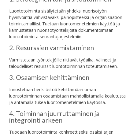
Luontotoiminta sisällytetään yhdeksi nuorisotyön
hyvinvointia vahvistavaksi painopisteeksi ja organisaation
toimintamalliksi. Tuetaan luontomenetelmien käyttöä ja
kannustetaan nuorisotyöntekijöitä dokumentoimaan
luontotoiminta seurantajärjestelmiin.
2. Resurssien varmistaminen
Varmistetaan työntekijöille riittävät työaika, välineet ja
taloudelliset resurssit luontotoiminnan toteuttamiseen.
3. Osaamisen kehittäminen
Innostetaan henkilöstöä kehittämään omaa
luontotoiminnan osaamistaan mahdollistamalla koulutusta
ja antamalla tukea luontomenetelmien käytössä.
4. Toiminnan juurruttaminen ja
integrointi arkeen
Tuodaan luontotoiminta konkreettiseksi osaksi arjen