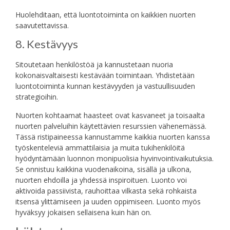
Huolehditaan, että luontotoiminta on kaikkien nuorten
saavutettavissa.
8. Kestävyys
Sitoutetaan henkilöstöä ja kannustetaan nuoria
kokonaisvaltaisesti kestävään toimintaan. Yhdistetään
luontotoiminta kunnan kestävyyden ja vastuullisuuden
strategioihin.
Nuorten kohtaamat haasteet ovat kasvaneet ja toisaalta
nuorten palveluihin käytettävien resurssien vähenemässä.
Tässä ristipaineessa kannustamme kaikkia nuorten kanssa
työskenteleviä ammattilaisia ja muita tukihenkilöitä
hyödyntämään luonnon monipuolisia hyvinvointivaikutuksia.
Se onnistuu kaikkina vuodenaikoina, sisällä ja ulkona,
nuorten ehdoilla ja yhdessä inspiroituen. Luonto voi
aktivoida passiivista, rauhoittaa vilkasta sekä rohkaista
itsensä ylittämiseen ja uuden oppimiseen. Luonto myös
hyväksyy jokaisen sellaisena kuin hän on.