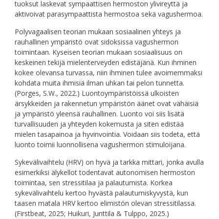
tuoksut laskevat sympaattisen hermoston ylivireyttä ja
aktivoivat parasympaattista hermostoa sekä vagushermoa.
Polyvagaalisen teorian mukaan sosiaalinen yhteys ja
rauhallinen ympäristö ovat sidoksissa vagushermon
toimintaan. Kyseisen teorian mukaan sosiaalisuus on
keskeinen tekijä mielenterveyden edistäjänä. Kun ihminen
kokee olevansa turvassa, niin ihminen tulee avoimemmaksi
kohdata muita ihmisiä ilman uhkan tai pelon tunnetta.
(Porges, S.W., 2022.) Luontoympäristöissä ulkoisten
ärsykkeiden ja rakennetun ympäristön äänet ovat vähäisiä
ja ympäristö yleensä rauhallinen. Luonto voi siis lisätä
turvallisuuden ja yhteyden kokemusta ja siten edistää
mielen tasapainoa ja hyvinvointia. Voidaan siis todeta, että
luonto toimii luonnollisena vagushermon stimuloijana.
Sykevälivaihtelu (HRV) on hyvä ja tarkka mittari, jonka avulla
esimerkiksi älykellot todentavat autonomisen hermoston
toimintaa, sen stressitilaa ja palautumista. Korkea
sykevälivaihtelu kertoo hyvästä palautumiskyvystä, kun
taasen matala HRV kertoo elimistön olevan stressitilassa.
(Firstbeat, 2025; Huikuri, Junttila & Tulppo, 2025.)