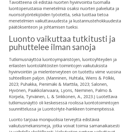
Tavoitteena oli edistää nuorten hyvinvointia tuomalla
luontoperustaisia menetelmiä osaksi nuorten palveluita ja
nuorisotyöntekijöiden työotetta, sekä tuottaa tietoa
menetelmien vaikuttavuudesta ja kustannustehokkuudesta
päätöksenteon ja johtamisen tueksi.
Luonto vaikuttaa tutkitusti ja
puhuttelee ilman sanoja
Tutkimusnäyttöä luontoympäristöjen, luontoyhteyden ja
erilaisten luontolähtöisten toimintojen vaikutuksista
hyvinvointiin ja mielenterveyteen on tuotettu viime vuosina
suhteellisen paljon. (Manninen, Huhtala, Wiens & Pölkki,
2023; Puhakka, Pienimäki & Marttila, 2023; Salonen,
Hyvönen, Paakkolanvaara, Lyons, Nieminen, Palmo &
Korpela, Tyrväinen, L. & Sinkkonen, A., 2023.) Luotettava
tutkimusnäyttö oli keskeisessä roolissa luontotoimintojen
suunnittelussa ja LuontoHyte-hankkeen toimenpiteissä.
Luonto tarjoaa monipuolisia terveyttä edistäviä
vaikutusmekanismeja, jotka voivat toimia samanaikaisesti
ja vaihdella yksilöllisesti. Vaikutusten syntyyn vaikuttavat