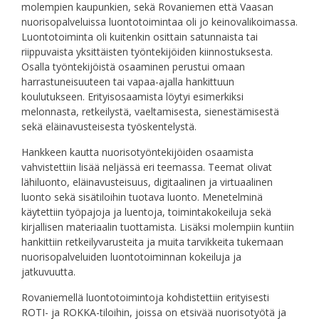
molempien kaupunkien, sekä Rovaniemen että Vaasan
nuorisopalveluissa luontotoimintaa oli jo keinovalikoimassa.
Luontotoiminta oli kuitenkin osittain satunnaista tai
riippuvaista yksittäisten työntekijöiden kiinnostuksesta.
Osalla työntekijöistä osaaminen perustui omaan
harrastuneisuuteen tai vapaa-ajalla hankittuun
koulutukseen. Erityisosaamista löytyi esimerkiksi
melonnasta, retkeilystä, vaeltamisesta, sienestämisestä
sekä eläinavusteisesta työskentelystä.
Hankkeen kautta nuorisotyöntekijöiden osaamista
vahvistettiin lisää neljässä eri teemassa. Teemat olivat
lähiluonto, eläinavusteisuus, digitaalinen ja virtuaalinen
luonto sekä sisätiloihin tuotava luonto. Menetelminä
käytettiin työpajoja ja luentoja, toimintakokeiluja sekä
kirjallisen materiaalin tuottamista. Lisäksi molempiin kuntiin
hankittiin retkeilyvarusteita ja muita tarvikkeita tukemaan
nuorisopalveluiden luontotoiminnan kokeiluja ja
jatkuvuutta.
Rovaniemellä luontotoimintoja kohdistettiin erityisesti
ROTI- ja ROKKA-tiloihin, joissa on etsivää nuorisotyötä ja