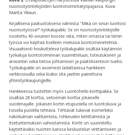
nuorisotyöntekijöiden luontotoimintatyöpajassa. Kuva:
Martta Ylilauri.
Kirjallisena päätuotoksena valmistui “Mikä on sinun luontosi
nuorisotyössä?”-työkalupakki. Se on nuorisotyöntekijöille
osoitettu 40-sivuinen kooste siitä, miten omassa tai tiimin
työssä voi käyttää itselleen mieluisia luontomenetelmiä.
Visuaalisesti houkutteleva työkalupakki sisältää käytännön
työkaluja luontotoiminnan suunnitteluun, toteutukseen ja
arviointiin sekä tietoa johtamisen ja päätöksenteon tueksi.
Työkalupakki on avoimesti ladattavissa hankkeen
verkkosivuilla sekä lisäksi sitä jaettiin painettuna
yhteistyökaupungeille.
Hankkeessa tuotettiin myös Luontohetki-korttipakka. Se
sisältää 28 korttia, seitsemän korttia jokaiselle
vuodenajalle. Jokaisen kortin etupuolella on luontokuva ja
toisella puolella tehtävä. Tehtävät tukevat esimerkiksi
näkökulman vaihtamista, rohkeuden kehittämistä ja
itsetuntemuksen vahvistamista. Kortit on suunniteltu
käytettäväksi nuorten kanssa keskustelun virittämiseen ja