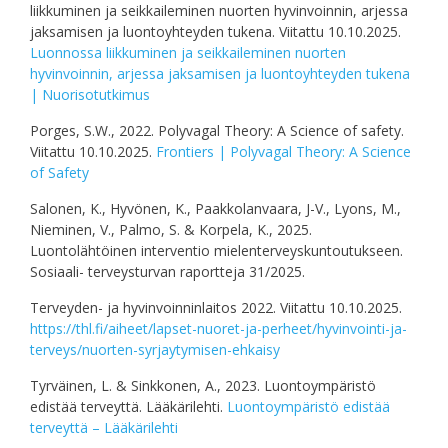
liikkuminen ja seikkaileminen nuorten hyvinvoinnin, arjessa
jaksamisen ja luontoyhteyden tukena. Viitattu 10.10.2025.
Luonnossa liikkuminen ja seikkaileminen nuorten
hyvinvoinnin, arjessa jaksamisen ja luontoyhteyden tukena
| Nuorisotutkimus
Porges, S.W., 2022. Polyvagal Theory: A Science of safety.
Viitattu 10.10.2025.
Frontiers | Polyvagal Theory: A Science
of Safety
Salonen, K., Hyvönen, K., Paakkolanvaara, J-V., Lyons, M.,
Nieminen, V., Palmo, S. & Korpela, K., 2025.
Luontolähtöinen interventio mielenterveyskuntoutukseen.
Sosiaali- terveysturvan raportteja 31/2025.
Terveyden- ja hyvinvoinninlaitos 2022. Viitattu 10.10.2025.
https://thl.fi/aiheet/lapset-nuoret-ja-perheet/hyvinvointi-ja-
terveys/nuorten-syrjaytymisen-ehkaisy
Tyrväinen, L. & Sinkkonen, A., 2023. Luontoympäristö
edistää terveyttä. Lääkärilehti.
Luontoympäristö edistää
terveyttä – Lääkärilehti