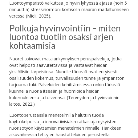
Luontoympäristö vaikuttaa jo hyvin lyhyessä ajassa (noin 5
minuuttia) stressihormoni kortisolin määrän madaltumiseen
veressä (Mieli, 2025).
Polkuja hyvinvointiin – miten
luontoa tuotiin osaksi arjen
kohtaamisia
Nuoret toivovat matalankynnyksen peruspalveluja, jotka
ovat helposti saavutettavissa ja vastaavat heidän
yksilöllisiin tarpeisiinsa. Nuorille tärkeää ovat erityisesti
osallisuuden kokemus, turvallisuuden tunne ja ympäristön
tarjoama tuki. Palveluiden kehittämisessä onkin tärkeää
kuunnella nuoria itseään ja huomioida heidän
kokemuksensa ja toiveensa. (Terveyden ja hyvinvoinnin
laitos, 2022.)
Luontoperustaisilla menetelmillä haluttiin tuoda
käyttökelpoisia ja innovatiivisiakin ratkaisuja nykyisten
nuorisotyön käyttämien menetelmien rinnalle. Hankkeen
alkuvaiheessa tehtyjen haastatteluiden perusteella