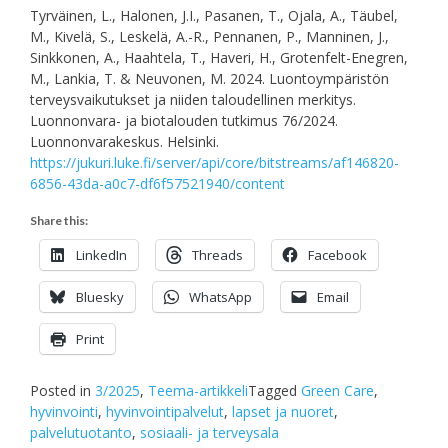
Tyrväinen, L., Halonen, J.I., Pasanen, T., Ojala, A., Täubel,
M., Kivelä, S., Leskelä, A.-R., Pennanen, P., Manninen, J.,
Sinkkonen, A., Haahtela, T., Haveri, H., Grotenfelt-Enegren,
M., Lankia, T. & Neuvonen, M. 2024. Luontoympäristön
terveysvaikutukset ja niiden taloudellinen merkitys.
Luonnonvara- ja biotalouden tutkimus 76/2024.
Luonnonvarakeskus. Helsinki.
https://jukuri.luke.fi/server/api/core/bitstreams/af146820-
6856-43da-a0c7-df6f57521940/content
Share this:
LinkedIn
Threads
Facebook
Bluesky
WhatsApp
Email
Print
Posted in
3/2025
,
Teema-artikkeli
Tagged
Green Care
,
hyvinvointi
,
hyvinvointipalvelut
,
lapset ja nuoret
,
palvelutuotanto
,
sosiaali- ja terveysala