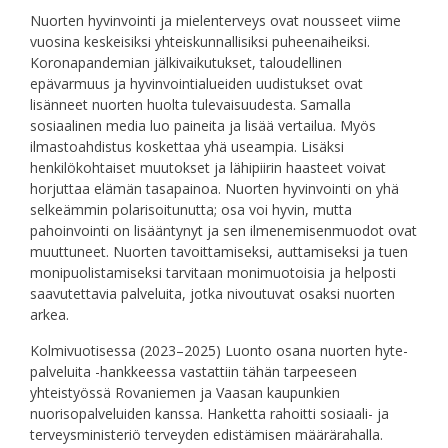
Nuorten hyvinvointi ja mielenterveys ovat nousseet viime
vuosina keskeisiksi yhteiskunnallisiksi puheenaiheiksi.
Koronapandemian jälkivaikutukset, taloudellinen
epävarmuus ja hyvinvointialueiden uudistukset ovat
lisänneet nuorten huolta tulevaisuudesta. Samalla
sosiaalinen media luo paineita ja lisää vertailua. Myös
ilmastoahdistus koskettaa yhä useampia. Lisäksi
henkilökohtaiset muutokset ja lähipiirin haasteet voivat
horjuttaa elämän tasapainoa. Nuorten hyvinvointi on yhä
selkeämmin polarisoitunutta; osa voi hyvin, mutta
pahoinvointi on lisääntynyt ja sen ilmenemisenmuodot ovat
muuttuneet. Nuorten tavoittamiseksi, auttamiseksi ja tuen
monipuolistamiseksi tarvitaan monimuotoisia ja helposti
saavutettavia palveluita, jotka nivoutuvat osaksi nuorten
arkea.
Kolmivuotisessa (2023–2025) Luonto osana nuorten hyte-
palveluita -hankkeessa vastattiin tähän tarpeeseen
yhteistyössä Rovaniemen ja Vaasan kaupunkien
nuorisopalveluiden kanssa. Hanketta rahoitti sosiaali- ja
terveysministeriö terveyden edistämisen määrärahalla.