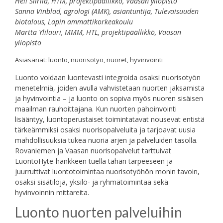
Heli Siirilä, HTM, projektipäällikkö, Vaasan yliopisto
Sanna Vinblad, agrologi (AMK), asiantuntija, Tulevaisuuden
biotalous, Lapin ammattikorkeakoulu
Martta Ylilauri, MMM, HTL, projektipäällikkö, Vaasan
yliopisto
Asiasanat: luonto, nuorisotyö, nuoret, hyvinvointi
Luonto voidaan luontevasti integroida osaksi nuorisotyön
menetelmiä, joiden avulla vahvistetaan nuorten jaksamista
ja hyvinvointia – ja luonto on sopiva myös nuoren sisäisen
maailman rauhoittajana. Kun nuorten pahoinvointi
lisääntyy, luontoperustaiset toimintatavat nousevat entistä
tärkeämmiksi osaksi nuorisopalveluita ja tarjoavat uusia
mahdollisuuksia tukea nuoria arjen ja palveluiden tasolla.
Rovaniemen ja Vaasan nuorisopalvelut tarttuivat
LuontoHyte-hankkeen tuella tähän tarpeeseen ja
juurruttivat luontotoimintaa nuorisotyöhön monin tavoin,
osaksi sisätiloja, yksilö- ja ryhmätoimintaa sekä
hyvinvoinnin mittareita.
Luonto nuorten palveluihin