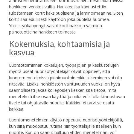
ajatusten herättämiseen. Kortit ovat avoimesti ladattavissa
hankkeen verkkosivuilta. Hankkeessa kannustettiin
tulostamaan kortit kaksipuolisena ja laminoimaan ne. Siten
kortit saa edullisesti käyttöön joka puolella Suomea.
Yhteistyökaupungit saivat korttipakkoja valmiina
painotuotteina hankkeen toimesta.
Kokemuksia, kohtaamisia ja
kasvua
Luontotoiminnan kokeilujen, työpajojen ja keskustelujen
myötä useat nuorisotyöntekijät olivat oppineet, että
luontomenetelmissä pienimuotoinenkin tekeminen voi olla
riittävää. Lisäksi henkilöstön vaihtuvuuden vuoksi on hyvä
säännöllisesti jakaa kollegoiden kesken sitä tietoa, mitä
menetelmiä itse osaa käyttää ja mikä voisi olla kiinnostavaa
itselle tai ohjattaville nuorille. Kaikkien ei tarvitse osata
kaikkea.
Luontomenetelmien käyttö nopeutuu nuorisotyöntekijöillä,
kun siitä muodostuu rutiinia niin työntekijälle itselleen kuin
nuorille. Kun on saanut haltuun yhden menetelmän, voi