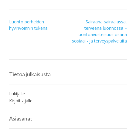
Post
Luonto perheiden
Sairaana sairaalassa,
hyvinvoinnin tukena
terveenä luonnossa –
navigation
luontoavusteisuus osana
sosiaali- ja terveyspalveluita
Tietoa julkaisusta
Lukijalle
Kirjoittajalle
Asiasanat