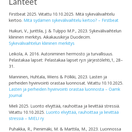
Lähteet
Firstbeat 2025. Viitattu 10.10.2025. Mitä sykevälivaihtelu
kertoo.
Mitä sydämen sykevälivaihtelu kertoo? – Firstbeat
Huikuri, V., Junttila, J. & Tulppo M.P., 2023. Sykevälivaihtelun
kliininen merkitys. Aikakausikirja Duodecim.
Sykevälivaihtelun kliininen merkitys
Leikola, A. 2016. Autoniminen hermosto ja turvallisuus.
Pelastakaa lapset: Pelastakaa lapset ry:n järjestölehti,1, 28–
31.
Manninen, Huhtala, Wiens & Pölkki, 2023. Lasten ja
perheiden hyvinvointi orastaa luonnosat. Viitattu 10.10.2025.
Lasten ja perheiden hyvinvointi orastaa luonnosta – Oamk
Journal
Mieli 2025. Luonto elvyttää, rauhoittaa ja lievittää stressiä.
Viitattu 10.10.2025.
Luon­to el­vyt­tää, rauhoittaa ja lie­vit­tää
stres­siä – MIELI ry
Puhakka, R., Pienimäki, M. & Marttila, M., 2023. Luonnossa