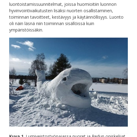
luontoistamissuunnitelmat, joissa huomioitiin luonnon
hyvinvointivaikutusten lisäksi nuorten osallistaminen,
toiminnan tavoitteet, kestävyys ja käytännöllisyys. Luonto
oli näin läsnä niin toiminnan sisällöissä kuin
ympäristöissäkin.
Kuva 1
. Lumiveistostyöpajassa nuoret ja Redun opiskelijat