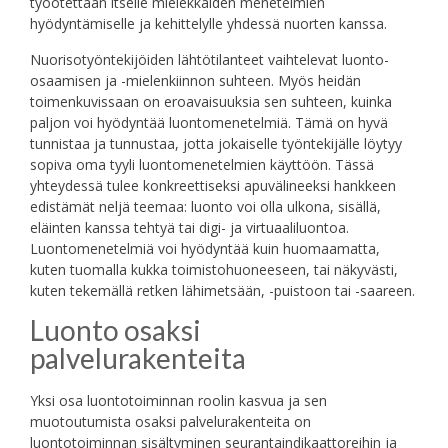
työotettaan itselle mielekkäiden menetelmien
hyödyntämiselle ja kehittelylle yhdessä nuorten kanssa.
Nuorisotyöntekijöiden lähtötilanteet vaihtelevat luonto-
osaamisen ja -mielenkiinnon suhteen. Myös heidän
toimenkuvissaan on eroavaisuuksia sen suhteen, kuinka
paljon voi hyödyntää luontomenetelmiä. Tämä on hyvä
tunnistaa ja tunnustaa, jotta jokaiselle työntekijälle löytyy
sopiva oma tyyli luontomenetelmien käyttöön. Tässä
yhteydessä tulee konkreettiseksi apuvälineeksi hankkeen
edistämät neljä teemaa: luonto voi olla ulkona, sisällä,
eläinten kanssa tehtyä tai digi- ja virtuaaliluontoa.
Luontomenetelmiä voi hyödyntää kuin huomaamatta,
kuten tuomalla kukka toimistohuoneeseen, tai näkyvästi,
kuten tekemällä retken lähimetsään, -puistoon tai -saareen.
Luonto osaksi
palvelurakenteita
Yksi osa luontotoiminnan roolin kasvua ja sen
muotoutumista osaksi palvelurakenteita on
luontotoiminnan sisältyminen seurantaindikaattoreihin ja