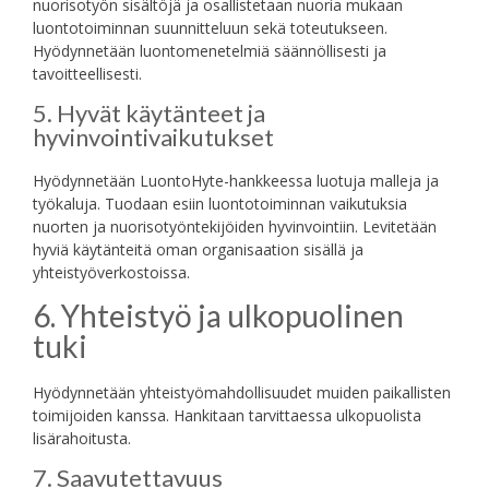
nuorisotyön sisältöjä ja osallistetaan nuoria mukaan
luontotoiminnan suunnitteluun sekä toteutukseen.
Hyödynnetään luontomenetelmiä säännöllisesti ja
tavoitteellisesti.
5. Hyvät käytänteet ja
hyvinvointivaikutukset
Hyödynnetään LuontoHyte-hankkeessa luotuja malleja ja
työkaluja. Tuodaan esiin luontotoiminnan vaikutuksia
nuorten ja nuorisotyöntekijöiden hyvinvointiin. Levitetään
hyviä käytänteitä oman organisaation sisällä ja
yhteistyöverkostoissa.
6. Yhteistyö ja ulkopuolinen
tuki
Hyödynnetään yhteistyömahdollisuudet muiden paikallisten
toimijoiden kanssa. Hankitaan tarvittaessa ulkopuolista
lisärahoitusta.
7. Saavutettavuus