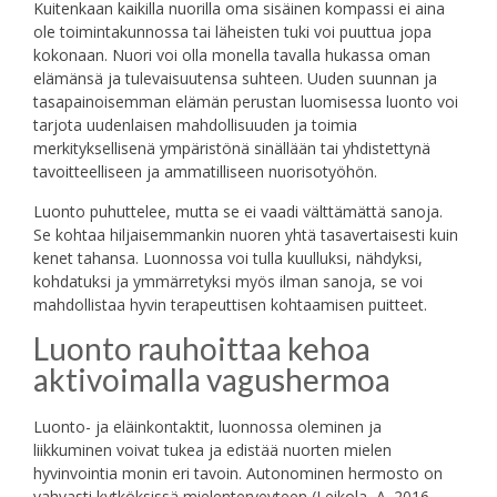
Kuitenkaan kaikilla nuorilla oma sisäinen kompassi ei aina
ole toimintakunnossa tai läheisten tuki voi puuttua jopa
kokonaan. Nuori voi olla monella tavalla hukassa oman
elämänsä ja tulevaisuutensa suhteen. Uuden suunnan ja
tasapainoisemman elämän perustan luomisessa luonto voi
tarjota uudenlaisen mahdollisuuden ja toimia
merkityksellisenä ympäristönä sinällään tai yhdistettynä
tavoitteelliseen ja ammatilliseen nuorisotyöhön.
Luonto puhuttelee, mutta se ei vaadi välttämättä sanoja.
Se kohtaa hiljaisemmankin nuoren yhtä tasavertaisesti kuin
kenet tahansa. Luonnossa voi tulla kuulluksi, nähdyksi,
kohdatuksi ja ymmärretyksi myös ilman sanoja, se voi
mahdollistaa hyvin terapeuttisen kohtaamisen puitteet.
Luonto rauhoittaa kehoa
aktivoimalla vagushermoa
Luonto- ja eläinkontaktit, luonnossa oleminen ja
liikkuminen voivat tukea ja edistää nuorten mielen
hyvinvointia monin eri tavoin. Autonominen hermosto on
vahvasti kytköksissä mielenterveyteen (Leikola, A. 2016,