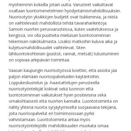
myöhemmin kokeilla jotain uutta. Varusteet vaikuttavat
osaltaan luontomenetelmien hyödyntämismahdollisuuksiin.
Nuorisotyön yksikköjen budjetit ovat tiukkenevia, ja niistä
on vaihtelevasti mahdollista tehdä tavarahankintoja.
Samoin nuorten perusvarusteissa, kuten vaatetuksessa ja
kengissä, voi olla puutteita mieluisan luontotoiminnan
tekemisen näkökulmasta. Lisäksi matkoihin kuluva aika ja
kuljetusmahdollisuudet vaihtelevat. Siten
lähiluontokohteisiin (puistot, rannat, metsät) tutustuminen
on sopivaa arkipäivän toimintaa.
Vaasan kaupungin nuorisotyössä koettiin, että asioita jää
paljon elämään nuorisopalveluiden käytäntöihin.
Loppukeskustelun ja -haastattelujen perusteella
nuorisotyöntekijät kokivat sekä luonnon että
luontotoiminnan vaikutukset hyvin positiivisina sekä
omakohtaisesti että nuorten kannalta. Luontotoiminta on
nähty yhtenä nuorta syrjäytymiseltä suojaavana tekijänä,
joita nuorisopalvelut eri toiminnoissaan pyrkii
vahvistamaan. Luontotoiminta antaa myös
nuorisotyöntekijöille mahdollisuuden muokata omaa