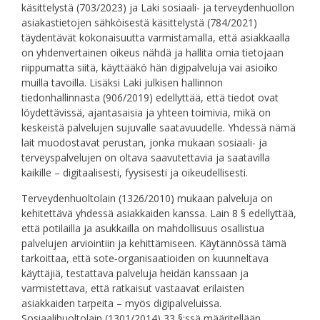
käsittelystä (703/2023) ja Laki sosiaali- ja terveydenhuollon
asiakastietojen sähköisestä käsittelystä (784/2021)
täydentävät kokonaisuutta varmistamalla, että asiakkaalla
on yhdenvertainen oikeus nähdä ja hallita omia tietojaan
riippumatta siitä, käyttääkö hän digipalveluja vai asioiko
muilla tavoilla. Lisäksi Laki julkisen hallinnon
tiedonhallinnasta (906/2019) edellyttää, että tiedot ovat
löydettävissä, ajantasaisia ja yhteen toimivia, mikä on
keskeistä palvelujen sujuvalle saatavuudelle. Yhdessä nämä
lait muodostavat perustan, jonka mukaan sosiaali- ja
terveyspalvelujen on oltava saavutettavia ja saatavilla
kaikille – digitaalisesti, fyysisesti ja oikeudellisesti.
Terveydenhuoltolain (1326/2010) mukaan palveluja on
kehitettävä yhdessä asiakkaiden kanssa. Lain 8 § edellyttää,
että potilailla ja asukkailla on mahdollisuus osallistua
palvelujen arviointiin ja kehittämiseen. Käytännössä tämä
tarkoittaa, että sote‑organisaatioiden on kuunneltava
käyttäjiä, testattava palveluja heidän kanssaan ja
varmistettava, että ratkaisut vastaavat erilaisten
asiakkaiden tarpeita – myös digipalveluissa.
Sosiaalihuoltolain (1301/2014) 33 §:ssä määritellään