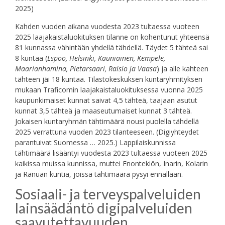
2025)
Kahden vuoden aikana vuodesta 2023 tultaessa vuoteen
2025 laajakaistaluokituksen tilanne on kohentunut yhteensä
81 kunnassa vähintään yhdellä tähdellä. Täydet 5 tähteä sai
8 kuntaa (
Espoo, Helsinki, Kauniainen, Kempele,
Maarianhamina, Pietarsaari, Raisio ja Vaasa
) ja alle kahteen
tähteen jäi 18 kuntaa. Tilastokeskuksen kuntaryhmityksen
mukaan Traficomin laajakaistaluokituksessa vuonna 2025
kaupunkimaiset kunnat saivat 4,5 tähteä, taajaan asutut
kunnat 3,5 tähteä ja maaseutumaiset kunnat 3 tähteä.
Jokaisen kuntaryhmän tähtimäärä nousi puolella tähdellä
2025 verrattuna vuoden 2023 tilanteeseen. (Digiyhteydet
parantuivat Suomessa … 2025.) Lappilaiskunnissa
tähtimäärä lisääntyi vuodesta 2023 tultaessa vuoteen 2025
kaikissa muissa kunnissa, muttei Enontekiön, Inarin, Kolarin
ja Ranuan kuntia, joissa tähtimäärä pysyi ennallaan.
Sosiaali- ja terveyspalveluiden
lainsäädäntö digipalveluiden
saavutettavuuden