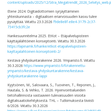
content/uploads/2025/12/Sitra_Megatrendit_2026_Selvitys_web.
Etene 2024. Digitaidottomien syrjäyttäminen
yhteiskunnasta – digitaalisen eriarvoisuuden kasvu tulee
pysäyttää. Viitattu 23.3.2026
f9de8e8f-e8e4-3179-2c37-
73415cb3fc2e
Hankesuunnitelma 2025. EtKot – Etäpalvelupisteen
käyttäjälähtöinen konseptointi. Viitattu 30.3.2026
https://lapinamk.fi/hanke/etkot-etapalvelupisteen-
kayttajalahtoinen-konseptointi-2/
Kestävä yhdyskuntarakenne 2026. Ymparisto.fi. Viitattu
30.3.2026
https://www.ymparisto.fi/fi/rakennettu-
ymparisto/kestava-yhdyskuntarakenne/kestava-
yhdyskuntarakenne-lappi
Kyytsönen, M., Salovaara, S., Tuovinen, T., Reponen, J.,
Hautala, S. & Vehko, T. 2026. Hyvinvointialueiden
tietohallinnosta vastaavien tulevaisuuden visioita
digitalisaatiokehityksestä. THL – Tutkimuksesta tiiviisti
6/2026. Viitattu 30.3.2026
https://www.julkari.fi/server/api/core/bitstreams/02d681d9-