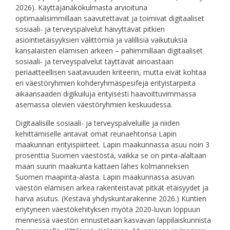
2026). Käyttäjänäkökulmasta arvioituna
optimaalisimmillaan saavutettavat ja toimivat digitaaliset
sosiaali- ja terveyspalvelut häivyttävät pitkien
asiointietäisyyksien välittömiä ja välillisiä vaikutuksia
kansalaisten elämisen arkeen – pahimmillaan digitaaliset
sosiaali- ja terveyspalvelut täyttävät ainoastaan
periaatteellisen saatavuuden kriteerin, mutta eivät kohtaa
eri väestöryhmien kohderyhmäspesifejä erityistarpeita
aikaansaaden digikuiluja erityisesti haavoittuvimmassa
asemassa olevien väestöryhmien keskuudessa.
Digitaalisille sosiaali- ja terveyspalveluille ja niiden
kehittämiselle antavat omat reunaehtonsa Lapin
maakunnan erityispiirteet. Lapin maakunnassa asuu noin 3
prosenttia Suomen väestöstä, vaikka se on pinta-alaltaan
maan suurin maakunta kattaen lähes kolmanneksen
Suomen maapinta-alasta. Lapin maakunnassa asuvan
väestön elämisen arkea rakenteistavat pitkät etäisyydet ja
harva asutus. (Kestävä yhdyskuntarakenne 2026.) Kuntien
eriytyneen väestökehityksen myötä 2020-luvun loppuun
mennessä väestön ennustetaan kasvavan lappilaiskunnista