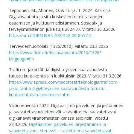
Tepponen, M., Ahonen, O. & Turja, T. 2024. Käsikirja:
Digitalisaatiota ja sitä koskevien toimintatapojen,
osaamisen ja kulttuurin edistäminen. Sosiaali- ja
terveysministeriön julkaisuja 2024:37. Viitattu 30.3.2026
https://urn.fi/URN:ISBN:978-952-00-8657-2
Terveydenhuoltolaki (1326/2010). Viitattu 23.3.2026
https://www.finlex.fi/fi/lainsaadanto/2010/1326?
language=fin
Traficom jakoi tähtiä digiyhteyksien saatavuudesta –
tutustu kuntakohtaisiin luokituksiin 2023. Viitattu 31.3.2026
https://www.epressi.com/tiedotteet/teknologia/traficom-
jakoi-tahtia-digiyhteyksien-saatavuudesta-tutustu-
kuntakohtaisiin-luokituksiin.html
Valtioneuvosto 2022. Digitaalisten palvelujen järjestäminen
ja saavutettavuus etenevät – tavoitteena saavutettavat
digikanavat viranomaisten kanssa asiointiin. Viitattu
23.3.2026
Digitaalisten palvelujen järjestäminen ja
saavutettavuus etenevät – tavoitteena saavutettavat