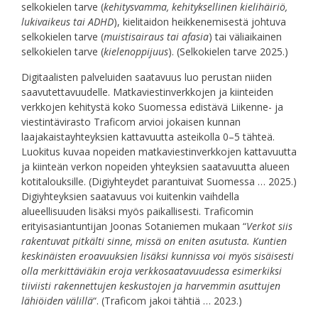
selkokielen tarve (
kehitysvamma, kehityksellinen kielihäiriö,
lukivaikeus tai ADHD
), kielitaidon heikkenemisestä johtuva
selkokielen tarve (
muistisairaus tai afasia
) tai väliaikainen
selkokielen tarve (
kielenoppijuus
). (Selkokielen tarve 2025.)
Digitaalisten palveluiden saatavuus luo perustan niiden
saavutettavuudelle. Matkaviestinverkkojen ja kiinteiden
verkkojen kehitystä koko Suomessa edistävä Liikenne- ja
viestintävirasto Traficom arvioi jokaisen kunnan
laajakaistayhteyksien kattavuutta asteikolla 0–5 tähteä.
Luokitus kuvaa nopeiden matkaviestinverkkojen kattavuutta
ja kiinteän verkon nopeiden yhteyksien saatavuutta alueen
kotitalouksille. (Digiyhteydet parantuivat Suomessa … 2025.)
Digiyhteyksien saatavuus voi kuitenkin vaihdella
alueellisuuden lisäksi myös paikallisesti. Traficomin
erityisasiantuntijan Joonas Sotaniemen mukaan “
Verkot siis
rakentuvat pitkälti sinne, missä on eniten asutusta. Kuntien
keskinäisten eroavuuksien lisäksi kunnissa voi myös sisäisesti
olla merkittäviäkin eroja verkkosaatavuudessa esimerkiksi
tiiviisti rakennettujen keskustojen ja harvemmin asuttujen
lähiöiden välillä
“. (Traficom jakoi tähtiä … 2023.)