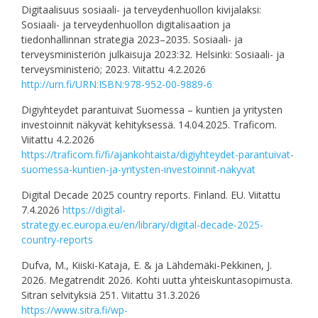
Digitaalisuus sosiaali- ja terveydenhuollon kivijalaksi:
Sosiaali- ja terveydenhuollon digitalisaation ja
tiedonhallinnan strategia 2023–2035. Sosiaali- ja
terveysministeriön julkaisuja 2023:32. Helsinki: Sosiaali- ja
terveysministeriö; 2023. Viitattu 4.2.2026
http://urn.fi/URN:ISBN:978-952-00-9889-6
Digiyhteydet parantuivat Suomessa – kuntien ja yritysten
investoinnit näkyvät kehityksessä. 14.04.2025. Traficom.
Viitattu 4.2.2026
https://traficom.fi/fi/ajankohtaista/digiyhteydet-parantuivat-
suomessa-kuntien-ja-yritysten-investoinnit-nakyvat
Digital Decade 2025 country reports. Finland. EU. Viitattu
7.4.2026
https://digital-
strategy.ec.europa.eu/en/library/digital-decade-2025-
country-reports
Dufva, M., Kiiski-Kataja, E. & ja Lähdemäki-Pekkinen, J.
2026. Megatrendit 2026. Kohti uutta yhteiskuntasopimusta.
Sitran selvityksiä 251. Viitattu 31.3.2026
https://www.sitra.fi/wp-