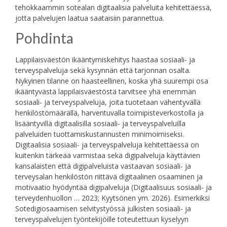
tehokkaammin sotealan digitaalisia palveluita kehitettäessä,
jotta palvelujen laatua saataisiin parannettua.
Pohdinta
Lappilaisväestön ikääntymiskehitys haastaa sosiaali- ja
terveyspalveluja sekä kysynnän että tarjonnan osalta.
Nykyinen tilanne on haasteellinen, koska yhä suurempi osa
ikääntyvästä lappilaisväestöstä tarvitsee yhä enemmän
sosiaali- ja terveyspalveluja, joita tuotetaan vähentyvällä
henkilöstömäärällä, harventuvalla toimipisteverkostolla ja
lisääntyvillä digitaalisilla sosiaali- ja terveyspalveluilla
palveluiden tuottamiskustannusten minimoimiseksi.
Digitaalisia sosiaali- ja terveyspalveluja kehitettäessä on
kuitenkin tärkeää varmistaa sekä digipalveluja käyttävien
kansalaisten että digipalveluista vastaavan sosiaali- ja
terveysalan henkilöstön riittävä digitaalinen osaaminen ja
motivaatio hyödyntää digipalveluja (Digitaalisuus sosiaali- ja
terveydenhuollon … 2023; Kyytsönen ym. 2026). Esimerkiksi
Sotedigiosaamisen selvitystyössä julkisten sosiaali- ja
terveyspalvelujen työntekijöille toteutettuun kyselyyn