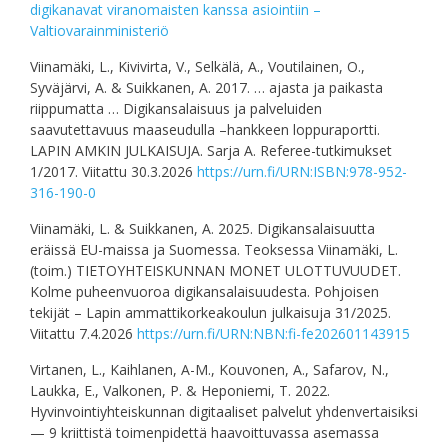
digikanavat viranomaisten kanssa asiointiin –
Valtiovarainministeriö
Viinamäki, L., Kivivirta, V., Selkälä, A., Voutilainen, O.,
Syväjärvi, A. & Suikkanen, A. 2017. … ajasta ja paikasta
riippumatta … Digikansalaisuus ja palveluiden
saavutettavuus maaseudulla –hankkeen loppuraportti.
LAPIN AMKIN JULKAISUJA. Sarja A. Referee-tutkimukset
1/2017. Viitattu 30.3.2026
https://urn.fi/URN:ISBN:978-952-
316-190-0
Viinamäki, L. & Suikkanen, A. 2025. Digikansalaisuutta
eräissä EU-maissa ja Suomessa. Teoksessa Viinamäki, L.
(toim.) TIETOYHTEISKUNNAN MONET ULOTTUVUUDET.
Kolme puheenvuoroa digikansalaisuudesta. Pohjoisen
tekijät – Lapin ammattikorkeakoulun julkaisuja 31/2025.
Viitattu 7.4.2026
https://urn.fi/URN:NBN:fi-fe202601143915
Virtanen, L., Kaihlanen, A-M., Kouvonen, A., Safarov, N.,
Laukka, E., Valkonen, P. & Heponiemi, T. 2022.
Hyvinvointiyhteiskunnan digitaaliset palvelut yhdenvertaisiksi
— 9 kriittistä toimenpidettä haavoittuvassa asemassa