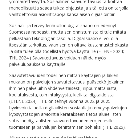
ymmärrettävyyttä. Sosiaalinen saavutettavuus tarkoittaa
mahdollisuutta saada tukea ohjausta ja sitä, että on tarjolla
vaihtoehtoisia asiointitapoja kansalaisen digiasiointiin.
Sosiaali‑ ja terveydenhuollon digitalisaatio on edennyt
Suomessa nopeasti, mutta sen onnistumista ei tule mitata
pelkästään teknologian tasolla. Digitalisaatio ei voi olla
itsestään tarkoitus, vaan sen on oltava kustannustehokasta
ja siitä tulee olla todellista hyötyä käyttäjille (ETENE 2024;
THL 2024.) Saavutettavuus voidaan nähdä myös
palvelulupauksena käyttäjille.
Saavutettavuuden todellinen mittari käyttäjien ja lakien
mukaan on palvelujen saavutettavuus: pääseekö jokainen
ihminen palveluihin yhdenvertaisesti, riippumatta iästä,
koulutuksesta, toimintakyvystä, kieli- tai digitaidoista.
(ETENE 2024). THL on tehnyt vuonna 2022 ja 2025
hyvinvointialueilla digitaalisten sosiaali- ja terveyspalvelujen
kypsyystasojen arviointia kerätäkseen tietoa alueellisten
sotealan digitaalisten saavutettavuuden erojen esille
tuomiseen ja palvelujen kehittämisen pohjaksi (THL 2025).