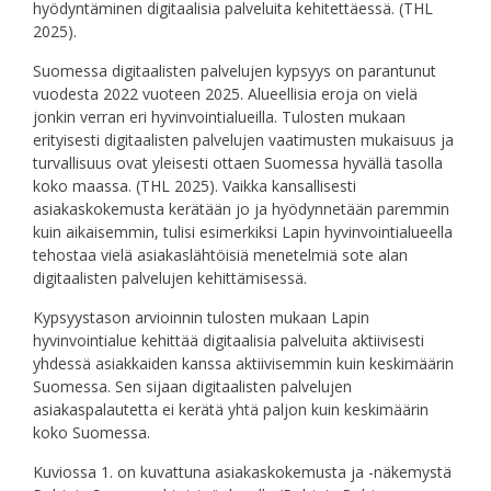
hyödyntäminen digitaalisia palveluita kehitettäessä. (THL
2025).
Suomessa digitaalisten palvelujen kypsyys on parantunut
vuodesta 2022 vuoteen 2025. Alueellisia eroja on vielä
jonkin verran eri hyvinvointialueilla. Tulosten mukaan
erityisesti digitaalisten palvelujen vaatimusten mukaisuus ja
turvallisuus ovat yleisesti ottaen Suomessa hyvällä tasolla
koko maassa. (THL 2025). Vaikka kansallisesti
asiakaskokemusta kerätään jo ja hyödynnetään paremmin
kuin aikaisemmin, tulisi esimerkiksi Lapin hyvinvointialueella
tehostaa vielä asiakaslähtöisiä menetelmiä sote alan
digitaalisten palvelujen kehittämisessä.
Kypsyystason arvioinnin tulosten mukaan Lapin
hyvinvointialue kehittää digitaalisia palveluita aktiivisesti
yhdessä asiakkaiden kanssa aktiivisemmin kuin keskimäärin
Suomessa. Sen sijaan digitaalisten palvelujen
asiakaspalautetta ei kerätä yhtä paljon kuin keskimäärin
koko Suomessa.
Kuviossa 1. on kuvattuna asiakaskokemusta ja -näkemystä