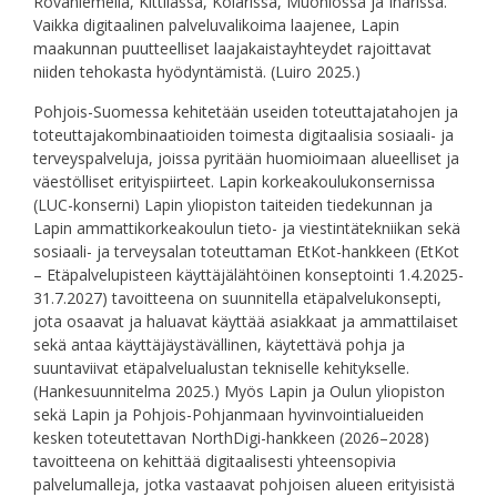
Rovaniemellä, Kittilässä, Kolarissa, Muoniossa ja Inarissa.
Vaikka digitaalinen palveluvalikoima laajenee, Lapin
maakunnan puutteelliset laajakaistayhteydet rajoittavat
niiden tehokasta hyödyntämistä. (Luiro 2025.)
Pohjois-Suomessa kehitetään useiden toteuttajatahojen ja
toteuttajakombinaatioiden toimesta digitaalisia sosiaali- ja
terveyspalveluja, joissa pyritään huomioimaan alueelliset ja
väestölliset erityispiirteet. Lapin korkeakoulukonsernissa
(LUC-konserni) Lapin yliopiston taiteiden tiedekunnan ja
Lapin ammattikorkeakoulun tieto- ja viestintätekniikan sekä
sosiaali- ja terveysalan toteuttaman EtKot-hankkeen (EtKot
– Etäpalvelupisteen käyttäjälähtöinen konseptointi 1.4.2025-
31.7.2027) tavoitteena on suunnitella etäpalvelukonsepti,
jota osaavat ja haluavat käyttää asiakkaat ja ammattilaiset
sekä antaa käyttäjäystävällinen, käytettävä pohja ja
suuntaviivat etäpalvelualustan tekniselle kehitykselle.
(Hankesuunnitelma 2025.) Myös Lapin ja Oulun yliopiston
sekä Lapin ja Pohjois-Pohjanmaan hyvinvointialueiden
kesken toteutettavan NorthDigi-hankkeen (2026–2028)
tavoitteena on kehittää digitaalisesti yhteensopivia
palvelumalleja, jotka vastaavat pohjoisen alueen erityisistä