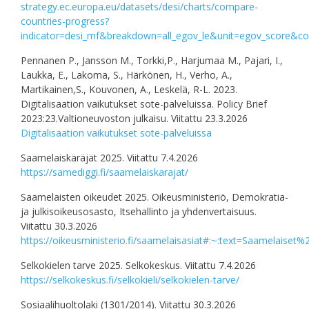
strategy.ec.europa.eu/datasets/desi/charts/compare-
countries-progress?
indicator=desi_mf&breakdown=all_egov_le&unit=ego
Pennanen P., Jansson M., Torkki,P., Harjumaa M., Pajari, I.,
Laukka, E., Lakoma, S., Härkönen, H., Verho, A.,
Martikainen,S., Kouvonen, A., Leskelä, R-L. 2023.
Digitalisaation vaikutukset sote-palveluissa. Policy Brief
2023:23.Valtioneuvoston julkaisu. Viitattu 23.3.2026
Digitalisaation vaikutukset sote-palveluissa
Saamelaiskäräjät 2025. Viitattu 7.4.2026
https://samediggi.fi/saamelaiskarajat/
Saamelaisten oikeudet 2025. Oikeusministeriö, Demokratia-
ja julkisoikeusosasto, Itsehallinto ja yhdenvertaisuus.
Viitattu 30.3.2026
https://oikeusministerio.fi/saamelaisasiat#:~:text=Saamel
Selkokielen tarve 2025. Selkokeskus. Viitattu 7.4.2026
https://selkokeskus.fi/selkokieli/selkokielen-tarve/
Sosiaalihuoltolaki (1301/2014). Viitattu 30.3.2026