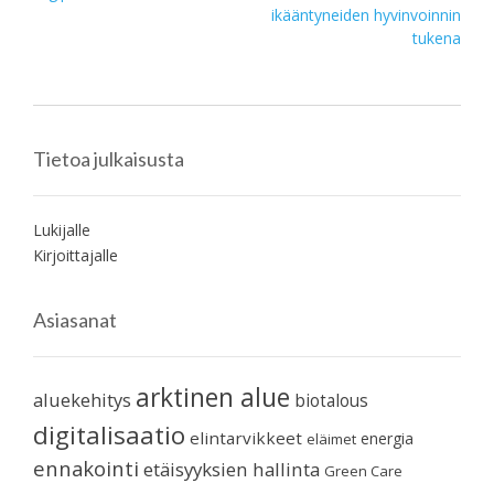
ikääntyneiden hyvinvoinnin
navigation
tukena
Tietoa julkaisusta
Lukijalle
Kirjoittajalle
Asiasanat
arktinen alue
aluekehitys
biotalous
digitalisaatio
elintarvikkeet
energia
eläimet
ennakointi
etäisyyksien hallinta
Green Care