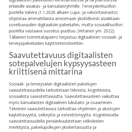
erilaisille asiakas- ja kansalaisryhmille. Terveydenhuollon
puolella Valvira (1.1.2026 alkaen Lupa- ja valvontavirasto)
ohjeistaa ammattilaista arvioimaan yksilöllisesti asiakkaan
soveltuvuuden digitaalisiin palveluihin, mutta sosiaalihuollon
puolelta vastaava suositus puuttuu. (Virtanen ym. 2022).
Tällainen toimintatapaero heijastuu digitaalisten sosiaali- ja
terveyspalveluiden käyttöintensiteettiin.
Saavutettavuus digitaalisten
sotepalvelujen kypsyysasteen
kriittisenä mittarina
Sosiaali- ja terveysalan digitaalisten palvelujen
saavutettavuudella tarkoitetaan teknistä, kognitiivista,
sosiaalista saavutettavuutta. Saavutettavuuteen vaikuttaa
myös kansalaisten digitaalinen lukutaito ja osaaminen.
Tekninen saavutettavuus tarkoittaa ohjelmien ja alustojen
käytettävyyttä, selkeyttä ja esteettömyyttä. Kognitiivisella
saavutettavuudella peräänkuulutetaan selkokielen
merkitystä, palvelupolkujen yksikertaisuutta ja