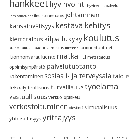
hankkeet
hyvinvointi
hyvinvointipalvelut
johtaminen
ilmastonmuutos
ihmisoikeudet
kestävä kehitys
kansainvälisyys
koulutus
kilpailukyky
kiertotalous
luonnontuotteet
kumppanuus
laadunvarmistus
liikenne
matkailu
luonnonvarat
luonto
metsätalous
palvelutuotanto
oppimisympäristö
sosiaali- ja terveysala
talous
rakentaminen
työelämä
turvallisuus
tekoäly
teollisuus
vastuullisuus
verkko-opiskelu
verkostoituminen
virtuaalisuus
viestintä
yrittäjyys
yhteisöllisyys