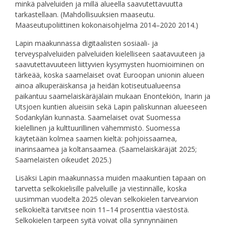
minkä palveluiden ja millä alueella saavutettavuutta
tarkastellaan. (Mahdollisuuksien maaseutu.
Maaseutupoliittinen kokonaisohjelma 2014–2020 2014.)
Lapin maakunnassa digitaalisten sosiaali- ja
terveyspalveluiden palveluiden kielelliseen saatavuuteen ja
saavutettavuuteen liittyvien kysymysten huomioiminen on
tärkeää, koska saamelaiset ovat Euroopan unionin alueen
ainoa alkuperäiskansa ja heidän kotiseutualueensa
paikantuu saamelaiskäräjälain mukaan Enontekiön, Inarin ja
Utsjoen kuntien alueisiin sekä Lapin paliskunnan alueeseen
Sodankylän kunnasta. Saamelaiset ovat Suomessa
kielellinen ja kulttuurillinen vähemmistö. Suomessa
käytetään kolmea saamen kieltä: pohjoissaamea,
inarinsaamea ja koltansaamea. (Saamelaiskäräjät 2025;
Saamelaisten oikeudet 2025.)
Lisäksi Lapin maakunnassa muiden maakuntien tapaan on
tarvetta selkokielisille palveluille ja viestinnälle, koska
uusimman vuodelta 2025 olevan selkokielen tarvearvion
selkokieltä tarvitsee noin 11–14 prosenttia väestöstä.
Selkokielen tarpeen syitä voivat olla synnynnäinen