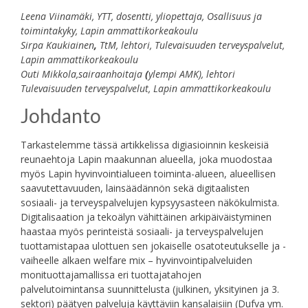
Leena Viinamäki, YTT, dosentti, yliopettaja, Osallisuus ja
toimintakyky, Lapin ammattikorkeakoulu
Sirpa Kaukiainen
,
TtM, lehtori, Tulevaisuuden terveyspalvelut,
Lapin ammattikorkeakoulu
Outi Mikkola,sairaanhoitaja
(
ylempi AMK), lehtori
Tulevaisuuden terveyspalvelut, Lapin ammattikorkeakoulu
Johdanto
Tarkastelemme tässä artikkelissa digiasioinnin keskeisiä
reunaehtoja Lapin maakunnan alueella, joka muodostaa
myös Lapin hyvinvointialueen toiminta-alueen, alueellisen
saavutettavuuden, lainsäädännön sekä digitaalisten
sosiaali- ja terveyspalvelujen kypsyysasteen näkökulmista.
Digitalisaation ja tekoälyn vähittäinen arkipäiväistyminen
haastaa myös perinteistä sosiaali- ja terveyspalvelujen
tuottamistapaa ulottuen sen jokaiselle osatoteutukselle ja -
vaiheelle alkaen welfare mix – hyvinvointipalveluiden
monituottajamallissa eri tuottajatahojen
palvelutoimintansa suunnittelusta (julkinen, yksityinen ja 3.
sektori) päätyen palveluja käyttäviin kansalaisiin (Dufva ym.