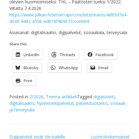
olevien huomioimiseksi. THL – Päätösten tueksi 1/2022.
Viitattu 7.4.2026
https://www.julkari.fi/server/api/core/bitstreams/4d85d7a4-
4030-4482-a50b-edb18f4b9673/content
Asiasanat: digitalisaatio, digipalvelut, sosiaaliala, terveysala
Share this:
LinkedIn
Threads
Facebook
Bluesky
WhatsApp
Email
Print
Posted in
2/2026
,
Teema-artikkeli
Tagged
digiasiointi
,
digitalisaatio
,
hyvinvointipalvelut
,
palvelutuotanto
,
sosiaali-
ja terveysala
Post
Digipalvelut eivät ole kaikille
Luontokokemukset