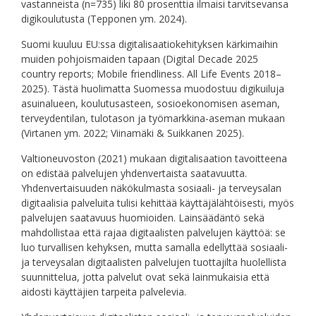
vastanneista (n=735) liki 80 prosenttia ilmaisi tarvitsevansa
digikoulutusta (Tepponen ym. 2024).
Suomi kuuluu EU:ssa digitalisaatiokehityksen kärkimaihin
muiden pohjoismaiden tapaan (Digital Decade 2025
country reports; Mobile friendliness. All Life Events 2018–
2025). Tästä huolimatta Suomessa muodostuu digikuiluja
asuinalueen, koulutusasteen, sosioekonomisen aseman,
terveydentilan, tulotason ja työmarkkina-aseman mukaan
(Virtanen ym. 2022; Viinamäki & Suikkanen 2025).
Valtioneuvoston (2021) mukaan digitalisaation tavoitteena
on edistää palvelujen yhdenvertaista saatavuutta.
Yhdenvertaisuuden näkökulmasta sosiaali- ja terveysalan
digitaalisia palveluita tulisi kehittää käyttäjälähtöisesti, myös
palvelujen saatavuus huomioiden. Lainsäädäntö sekä
mahdollistaa että rajaa digitaalisten palvelujen käyttöä: se
luo turvallisen kehyksen, mutta samalla edellyttää sosiaali-
ja terveysalan digitaalisten palvelujen tuottajilta huolellista
suunnittelua, jotta palvelut ovat sekä lainmukaisia että
aidosti käyttäjien tarpeita palvelevia.