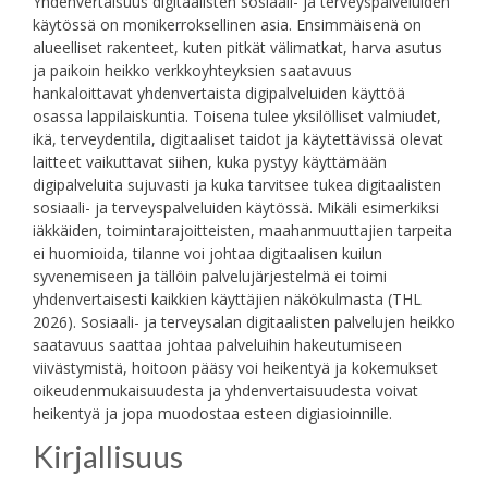
Yhdenvertaisuus digitaalisten sosiaali- ja terveyspalveluiden
käytössä on monikerroksellinen asia. Ensimmäisenä on
alueelliset rakenteet, kuten pitkät välimatkat, harva asutus
ja paikoin heikko verkkoyhteyksien saatavuus
hankaloittavat yhdenvertaista digipalveluiden käyttöä
osassa lappilaiskuntia. Toisena tulee yksilölliset valmiudet,
ikä, terveydentila, digitaaliset taidot ja käytettävissä olevat
laitteet vaikuttavat siihen, kuka pystyy käyttämään
digipalveluita sujuvasti ja kuka tarvitsee tukea digitaalisten
sosiaali- ja terveyspalveluiden käytössä. Mikäli esimerkiksi
iäkkäiden, toimintarajoitteisten, maahanmuuttajien tarpeita
ei huomioida, tilanne voi johtaa digitaalisen kuilun
syvenemiseen ja tällöin palvelujärjestelmä ei toimi
yhdenvertaisesti kaikkien käyttäjien näkökulmasta (THL
2026). Sosiaali- ja terveysalan digitaalisten palvelujen heikko
saatavuus saattaa johtaa palveluihin hakeutumiseen
viivästymistä, hoitoon pääsy voi heikentyä ja kokemukset
oikeudenmukaisuudesta ja yhdenvertaisuudesta voivat
heikentyä ja jopa muodostaa esteen digiasioinnille.
Kirjallisuus