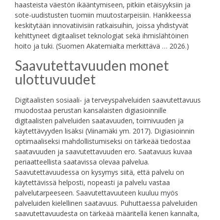
haasteista väestön ikääntymiseen, pitkiin etäisyyksiin ja
sote-uudistusten tuomiin muutostarpeisiin. Hankkeessa
keskitytään innovatiivisiin ratkaisuihin, joissa yhdistyvät
kehittyneet digitaaliset teknologiat sekä ihmislähtöinen
hoito ja tuki. (Suomen Akatemialta merkittävä … 2026.)
Saavutettavuuden monet
ulottuvuudet
Digitaalisten sosiaali- ja terveyspalveluiden saavutettavuus
muodostaa perustan kansalaisten digiasioinnille
digitaalisten palveluiden saatavuuden, toimivuuden ja
käytettävyyden lisäksi (Viinamäki ym. 2017). Digiasioinnin
optimaaliseksi mahdollistumiseksi on tärkeää tiedostaa
saatavuuden ja saavutettavuuden ero. Saatavuus kuvaa
periaatteellista saatavissa olevaa palvelua.
Saavutettavuudessa on kysymys siitä, että palvelu on
käytettävissä helposti, nopeasti ja palvelu vastaa
palvelutarpeeseen. Saavutettavuuteen kuuluu myös
palveluiden kielellinen saatavuus. Puhuttaessa palveluiden
saavutettavuudesta on tärkeää määritellä kenen kannalta,