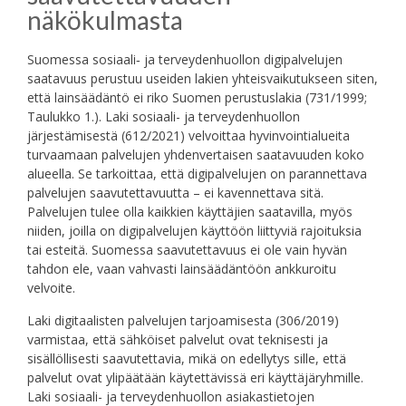
näkökulmasta
Suomessa sosiaali‑ ja terveydenhuollon digipalvelujen
saatavuus perustuu useiden lakien yhteisvaikutukseen siten,
että lainsäädäntö ei riko Suomen perustuslakia (731/1999;
Taulukko 1.). Laki sosiaali- ja terveydenhuollon
järjestämisestä (612/2021) velvoittaa hyvinvointialueita
turvaamaan palvelujen yhdenvertaisen saatavuuden koko
alueella. Se tarkoittaa, että digipalvelujen on parannettava
palvelujen saavutettavuutta – ei kavennettava sitä.
Palvelujen tulee olla kaikkien käyttäjien saatavilla, myös
niiden, joilla on digipalvelujen käyttöön liittyviä rajoituksia
tai esteitä. Suomessa saavutettavuus ei ole vain hyvän
tahdon ele, vaan vahvasti lainsäädäntöön ankkuroitu
velvoite.
Laki digitaalisten palvelujen tarjoamisesta (306/2019)
varmistaa, että sähköiset palvelut ovat teknisesti ja
sisällöllisesti saavutettavia, mikä on edellytys sille, että
palvelut ovat ylipäätään käytettävissä eri käyttäjäryhmille.
Laki sosiaali- ja terveydenhuollon asiakastietojen