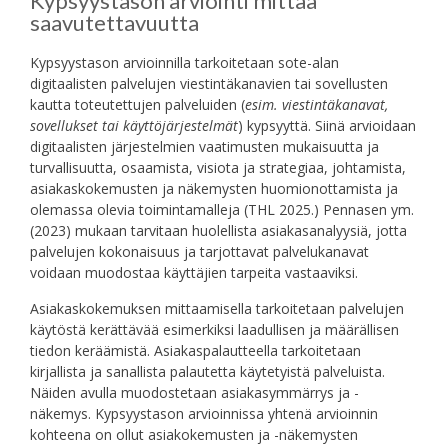
Kypsyystason arviointi mittaa
saavutettavuutta
Kypsyystason arvioinnilla tarkoitetaan sote-alan
digitaalisten palvelujen viestintäkanavien tai sovellusten
kautta toteutettujen palveluiden (
esim. viestintäkanavat,
sovellukset tai käyttöjärjestelmät
) kypsyyttä. Siinä arvioidaan
digitaalisten järjestelmien vaatimusten mukaisuutta ja
turvallisuutta, osaamista, visiota ja strategiaa, johtamista,
asiakaskokemusten ja näkemysten huomionottamista ja
olemassa olevia toimintamalleja (THL 2025.) Pennasen ym.
(2023) mukaan tarvitaan huolellista asiakasanalyysiä, jotta
palvelujen kokonaisuus ja tarjottavat palvelukanavat
voidaan muodostaa käyttäjien tarpeita vastaaviksi.
Asiakaskokemuksen mittaamisella tarkoitetaan palvelujen
käytöstä kerättävää esimerkiksi laadullisen ja määrällisen
tiedon keräämistä. Asiakaspalautteella tarkoitetaan
kirjallista ja sanallista palautetta käytetyistä palveluista.
Näiden avulla muodostetaan asiakasymmärrys ja -
näkemys. Kypsyystason arvioinnissa yhtenä arvioinnin
kohteena on ollut asiakokemusten ja -näkemysten