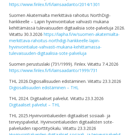
https://www.finlex.fi/fi/lainsaadanto/2014/1301
Suomen Akatemialta merkittävä rahoitus NorthDigi-
hankkeelle – Lapin hyvinvointialue vahvasti mukana
kehittämässä tulevaisuuden digitaalisia sote-palveluja 2026.
Viitattu 30.3.2026
https://lapha.fi/w/suomen-akatemialta-
merkittava-rahoitus-northdigi-hankkeelle-lapin-
hyvinvointialue-vahvasti-mukana-kehittamassa-
tulevaisuuden-digitaalisia-sote-palveluja
Suomen perustuslaki (731/1999). Finlex. Viitattu 7.4.2026
https://www.finlex.fi/fi/lainsaadanto/1999/731
THL 2026.Digiosallisuuden edistäminen. Viitattu 23.3.2026
Digiosallisuuden edistäminen – THL
THL 2024. Digitaaliset palvelut. Viitattu 23.3.2026
Digitaaliset palvelut – THL
THL 2025.Hyvinvointialueiden digitaaliset sosiaali- ja
terveyspalvelut. Hyvinvointialueiden digitaalisten sote-
palveluiden raporttityökalu. Viitattu 23.3.2026
Hyvinvointialueiden digitaaliset sosiaali- ja terveyspalvelut