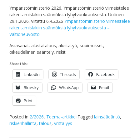
Ympäristöministeriö 2026. Ympäristöministeriö viimeistelee
rakentamislakiin säännöksiä lyhytvuokrauksesta. Uutinen
29.1.2026. Viitattu 6.4.2026
Ympäristöministeriö viimeistelee
rakentamislakiin säännöksiä lyhytvuokrauksesta –
Valtioneuvosto
.
Asiasanat: alustatalous, alustatyö, sopimukset,
oikeudellinen sääntely, riskit
Share this:
LinkedIn
Threads
Facebook
Bluesky
WhatsApp
Email
Print
Posted in
2/2026
,
Teema-artikkeli
Tagged
lainsäädäntö
,
riskienhallinta
,
talous
,
yrittäjyys