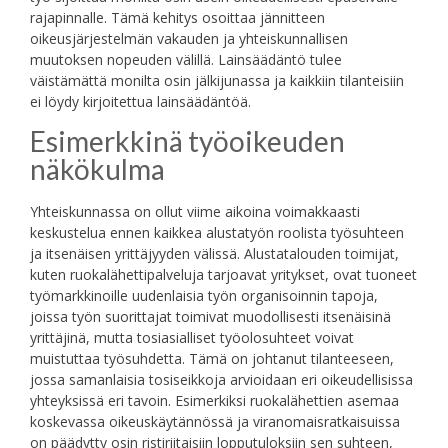
rajapinnalle. Tämä kehitys osoittaa jännitteen
oikeusjärjestelmän vakauden ja yhteiskunnallisen
muutoksen nopeuden välillä. Lainsäädäntö tulee
väistämättä monilta osin jälkijunassa ja kaikkiin tilanteisiin
ei löydy kirjoitettua lainsäädäntöä.
Esimerkkinä työoikeuden
näkökulma
Yhteiskunnassa on ollut viime aikoina voimakkaasti
keskustelua ennen kaikkea alustatyön roolista työsuhteen
ja itsenäisen yrittäjyyden välissä. Alustatalouden toimijat,
kuten ruokalähettipalveluja tarjoavat yritykset, ovat tuoneet
työmarkkinoille uudenlaisia työn organisoinnin tapoja,
joissa työn suorittajat toimivat muodollisesti itsenäisinä
yrittäjinä, mutta tosiasialliset työolosuhteet voivat
muistuttaa työsuhdetta. Tämä on johtanut tilanteeseen,
jossa samanlaisia tosiseikkoja arvioidaan eri oikeudellisissa
yhteyksissä eri tavoin. Esimerkiksi ruokalähettien asemaa
koskevassa oikeuskäytännössä ja viranomaisratkaisuissa
on päädytty osin ristiriitaisiin lopputuloksiin sen suhteen,