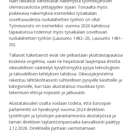
Näin ratkaisut vahvistavat näkemystä työntekijäroolin
olemassaolosta yrittäjyyden sijaan. Toisaalta myös
poikkeavia näkemyksiä esimerkiksi työaikalain
soveltuvuudesta ruokalähettien työhön on ollut:
Työneuvosto on esimerkiksi vuonna 2020 kahdessa
tapauksessa todennut myös työaikalain soveltuvan
ruokalähettien työhön (Lausunto 1482–20, Lausunto 1481–
20).
Tällaiset tulkintaerot eivät ole pelkästään yksittäistapauksia
koskevia ongelmia, vaan ne heijastavat laajempaa ilmiötä:
oikeudellisen sääntelyn kyvyttömyyttä pysyä teknologisen
ja taloudellisen kehityksen tahdissa. Oikeusjärjestelmä
rakentuu lähtökohtaisesti suhteellisen pysyville käsitteille ja
kategorioille, kun taas alustatalous muokkaa työn
tekemisen ehtoja nopeasti ja jatkuvasti.
Alustatalouden osalta voidaan todeta, että Euroopan
parlamentti on hyväksynyt vuonna 2024 direktiivin
työehtojen ja työolojen parantamisesta alustatyössä ja
tämän direktiivin täytäntöönpanoaika kansallisesti päättyy
2.12.2026. Direktiivillä pyritään varmistamaan