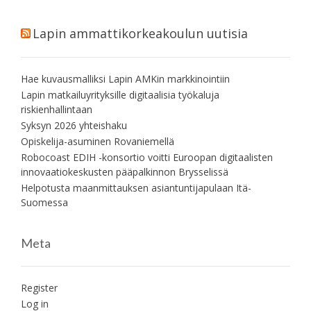
Lapin ammattikorkeakoulun uutisia
Hae kuvausmalliksi Lapin AMKin markkinointiin
Lapin matkailuyrityksille digitaalisia työkaluja
riskienhallintaan
Syksyn 2026 yhteishaku
Opiskelija-asuminen Rovaniemellä
Robocoast EDIH -konsortio voitti Euroopan digitaalisten
innovaatiokeskusten pääpalkinnon Brysselissä
Helpotusta maanmittauksen asiantuntijapulaan Itä-
Suomessa
Meta
Register
Log in