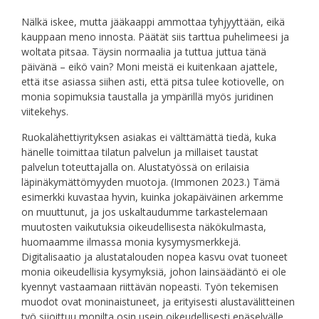
Nälkä iskee, mutta jääkaappi ammottaa tyhjyyttään, eikä
kauppaan meno innosta. Päätät siis tarttua puhelimeesi ja
woltata pitsaa. Täysin normaalia ja tuttua juttua tänä
päivänä – eikö vain? Moni meistä ei kuitenkaan ajattele,
että itse asiassa siihen asti, että pitsa tulee kotiovelle, on
monia sopimuksia taustalla ja ympärillä myös juridinen
viitekehys.
Ruokalähettiyrityksen asiakas ei välttämättä tiedä, kuka
hänelle toimittaa tilatun palvelun ja millaiset taustat
palvelun toteuttajalla on. Alustatyössä on erilaisia
läpinäkymättömyyden muotoja. (Immonen 2023.) Tämä
esimerkki kuvastaa hyvin, kuinka jokapäiväinen arkemme
on muuttunut, ja jos uskaltaudumme tarkastelemaan
muutosten vaikutuksia oikeudellisesta näkökulmasta,
huomaamme ilmassa monia kysymysmerkkejä.
Digitalisaatio ja alustatalouden nopea kasvu ovat tuoneet
monia oikeudellisia kysymyksiä, johon lainsäädäntö ei ole
kyennyt vastaamaan riittävän nopeasti. Työn tekemisen
muodot ovat moninaistuneet, ja erityisesti alustavälitteinen
työ sijoittuu monilta osin usein oikeudellisesti epäselvälle