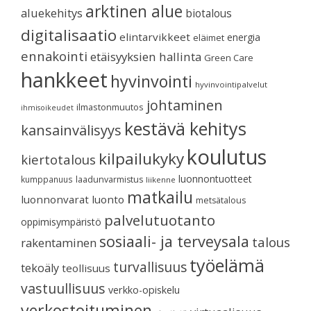
arktinen alue
aluekehitys
biotalous
digitalisaatio
elintarvikkeet
energia
eläimet
ennakointi
etäisyyksien hallinta
Green Care
hankkeet
hyvinvointi
hyvinvointipalvelut
johtaminen
ilmastonmuutos
ihmisoikeudet
kestävä kehitys
kansainvälisyys
koulutus
kilpailukyky
kiertotalous
luonnontuotteet
kumppanuus
laadunvarmistus
liikenne
matkailu
luonnonvarat
luonto
metsätalous
palvelutuotanto
oppimisympäristö
sosiaali- ja terveysala
talous
rakentaminen
työelämä
turvallisuus
tekoäly
teollisuus
vastuullisuus
verkko-opiskelu
verkostoituminen