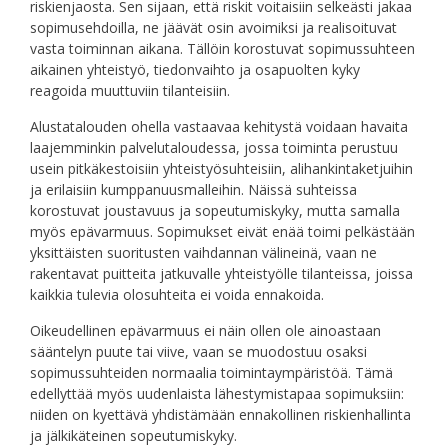
riskienjaosta. Sen sijaan, että riskit voitaisiin selkeästi jakaa
sopimusehdoilla, ne jäävät osin avoimiksi ja realisoituvat
vasta toiminnan aikana. Tällöin korostuvat sopimussuhteen
aikainen yhteistyö, tiedonvaihto ja osapuolten kyky
reagoida muuttuviin tilanteisiin.
Alustatalouden ohella vastaavaa kehitystä voidaan havaita
laajemminkin palvelutaloudessa, jossa toiminta perustuu
usein pitkäkestoisiin yhteistyösuhteisiin, alihankintaketjuihin
ja erilaisiin kumppanuusmalleihin. Näissä suhteissa
korostuvat joustavuus ja sopeutumiskyky, mutta samalla
myös epävarmuus. Sopimukset eivät enää toimi pelkästään
yksittäisten suoritusten vaihdannan välineinä, vaan ne
rakentavat puitteita jatkuvalle yhteistyölle tilanteissa, joissa
kaikkia tulevia olosuhteita ei voida ennakoida.
Oikeudellinen epävarmuus ei näin ollen ole ainoastaan
sääntelyn puute tai viive, vaan se muodostuu osaksi
sopimussuhteiden normaalia toimintaympäristöä. Tämä
edellyttää myös uudenlaista lähestymistapaa sopimuksiin:
niiden on kyettävä yhdistämään ennakollinen riskienhallinta
ja jälkikäteinen sopeutumiskyky.