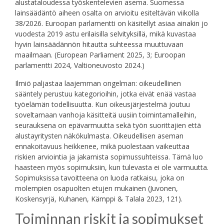
alustataloudessa työskentelevien asema. Suomessa
lainsäädäntö aiheen osalta on arvioitu esiteltävän viikolla
38/2026. Euroopan parlamentti on käsitellyt asiaa ainakin jo
vuodesta 2019 astu erilaisilla selvityksillä, mikä kuvastaa
hyvin lainsäädännön hitautta suhteessa muuttuvaan
maailmaan. (European Parliament 2025, 3; Euroopan
parlamentti 2024, Valtioneuvosto 2024.)
Ilmiö paljastaa laajemman ongelman: oikeudellinen
sääntely perustuu kategorioihin, jotka eivät enää vastaa
työelämän todellisuutta. Kun oikeusjärjestelmä joutuu
soveltamaan vanhoja käsitteitä uusiin toimintamalleihin,
seurauksena on epävarmuutta sekä työn suorittajien että
alustayritysten näkökulmasta. Oikeudellisen aseman
ennakoitavuus heikkenee, mikä puolestaan vaikeuttaa
riskien arviointia ja jakamista sopimussuhteissa. Tämä luo
haasteen myös sopimuksiin, kun tulevasta ei ole varmuutta.
Sopimuksissa tavoitteena on luoda ratkaisu, joka on
molempien osapuolten etujen mukainen (Juvonen,
Koskensyrjä, Kuhanen, Kämppi & Talala 2023, 121).
Toiminnan riskit ja sopimukset