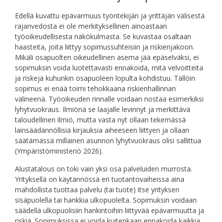
Edellä kuvattu epävarmuus työntekijän ja yrittäjän välisestä
rajanvedosta ei ole merkityksellinen ainoastaan
työoikeudellisesta näkökulmasta. Se kuvastaa osaltaan
haasteita, joita liittyy sopimussuhteisiin ja riskienjakoon.
Mikäli osapuolten oikeudellinen asema jää epäselväksi, ei
sopimuksin voida luotettavasti ennakoida, mitä velvoitteita
ja riskejä kuhunkin osapuoleen lopulta kohdistuu. Tällöin
sopimus ei enää toimi tehokkaana riskienhallinnan
välineenä. Työoikeuden rinnalle voidaan nostaa esimerkiksi
lyhytvuokraus. Ilmiönä se laajalle levinnyt ja merkittävä
taloudellinen ilmiö, mutta vasta nyt ollaan tekemässä
lainsäädännöllisiä kirjauksia aiheeseen liittyen ja ollaan
säätämässä millainen asunnon lyhytvuokraus olisi sallittua
(Ympäristöministeriö 2026).
Alustatalous on toki vain yksi osa palveluiden murrosta.
Yrityksellä on käytännössä eri tuotantovaiheissa aina
mahdollista tuottaa palvelu (tai tuote) itse yrityksen
sisäpuolella tai hankkia ulkopuolelta. Sopimuksin voidaan
säädellä ulkopuolisiin hankintoihin liittyvää epävarmuutta ja
riskiä. Sopimuksissa ei voida kuitenkaan ennakoida kaikkia