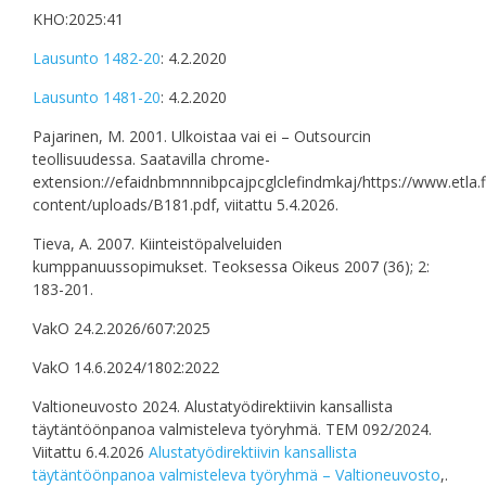
KHO:2025:41
Lausunto 1482-20
: 4.2.2020
Lausunto 1481-20
: 4.2.2020
Pajarinen, M. 2001. Ulkoistaa vai ei – Outsourcin
teollisuudessa. Saatavilla chrome-
extension://efaidnbmnnnibpcajpcglclefindmkaj/https://www.etla.f
content/uploads/B181.pdf, viitattu 5.4.2026.
Tieva, A. 2007. Kiinteistöpalveluiden
kumppanuussopimukset. Teoksessa Oikeus 2007 (36); 2:
183-201.
VakO 24.2.2026/607:2025
VakO 14.6.2024/1802:2022
Valtioneuvosto 2024. Alustatyödirektiivin kansallista
täytäntöönpanoa valmisteleva työryhmä. TEM 092/2024.
Viitattu 6.4.2026
Alustatyödirektiivin kansallista
täytäntöönpanoa valmisteleva työryhmä – Valtioneuvosto
,.