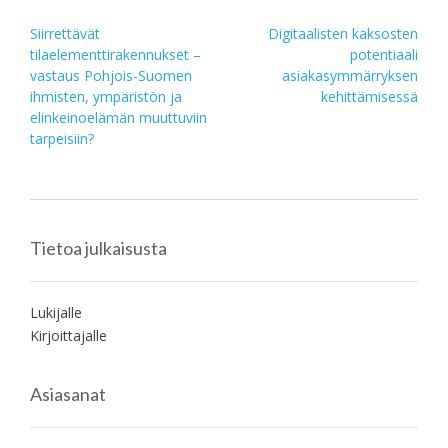
Post
Siirrettävät
Digitaalisten kaksosten
tilaelementtirakennukset –
potentiaali
navigation
vastaus Pohjois-Suomen
asiakasymmärryksen
ihmisten, ympäristön ja
kehittämisessä
elinkeinoelämän muuttuviin
tarpeisiin?
Tietoa julkaisusta
Lukijalle
Kirjoittajalle
Asiasanat