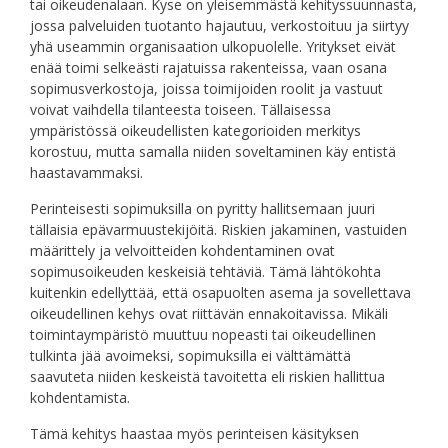
tai oikeudenalaan. Kyse on yleisemmästä kehityssuunnasta,
jossa palveluiden tuotanto hajautuu, verkostoituu ja siirtyy
yhä useammin organisaation ulkopuolelle. Yritykset eivät
enää toimi selkeästi rajatuissa rakenteissa, vaan osana
sopimusverkostoja, joissa toimijoiden roolit ja vastuut
voivat vaihdella tilanteesta toiseen. Tällaisessa
ympäristössä oikeudellisten kategorioiden merkitys
korostuu, mutta samalla niiden soveltaminen käy entistä
haastavammaksi.
Perinteisesti sopimuksilla on pyritty hallitsemaan juuri
tällaisia epävarmuustekijöitä. Riskien jakaminen, vastuiden
määrittely ja velvoitteiden kohdentaminen ovat
sopimusoikeuden keskeisiä tehtäviä. Tämä lähtökohta
kuitenkin edellyttää, että osapuolten asema ja sovellettava
oikeudellinen kehys ovat riittävän ennakoitavissa. Mikäli
toimintaympäristö muuttuu nopeasti tai oikeudellinen
tulkinta jää avoimeksi, sopimuksilla ei välttämättä
saavuteta niiden keskeistä tavoitetta eli riskien hallittua
kohdentamista.
Tämä kehitys haastaa myös perinteisen käsityksen