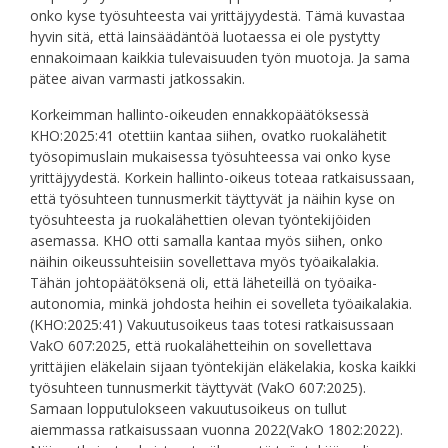
onko kyse työsuhteesta vai yrittäjyydestä. Tämä kuvastaa
hyvin sitä, että lainsäädäntöä luotaessa ei ole pystytty
ennakoimaan kaikkia tulevaisuuden työn muotoja. Ja sama
pätee aivan varmasti jatkossakin.
Korkeimman hallinto-oikeuden ennakkopäätöksessä
KHO:2025:41 otettiin kantaa siihen, ovatko ruokalähetit
työsopimuslain mukaisessa työsuhteessa vai onko kyse
yrittäjyydestä. Korkein hallinto-oikeus toteaa ratkaisussaan,
että työsuhteen tunnusmerkit täyttyvät ja näihin kyse on
työsuhteesta ja ruokalähettien olevan työntekijöiden
asemassa. KHO otti samalla kantaa myös siihen, onko
näihin oikeussuhteisiin sovellettava myös työaikalakia.
Tähän johtopäätöksenä oli, että läheteillä on työaika-
autonomia, minkä johdosta heihin ei sovelleta työaikalakia.
(KHO:2025:41) Vakuutusoikeus taas totesi ratkaisussaan
VakO 607:2025, että ruokalähetteihin on sovellettava
yrittäjien eläkelain sijaan työntekijän eläkelakia, koska kaikki
työsuhteen tunnusmerkit täyttyvät (VakO 607:2025).
Samaan lopputulokseen vakuutusoikeus on tullut
aiemmassa ratkaisussaan vuonna 2022(VakO 1802:2022).