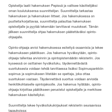
Opiskelija laatii hakemuksen Pepissä ja valitsee käsittelijäksi
oman koulutuksensa suunnittelijan. Suunnittelija tarkastaa
hakemuksen ja hakemuksen liitteet. Jos hakemuksessa on
puutteita/korjattavaa, suunnittelija palauttaa hakemuksen
opiskelijalle ja pyytää tekemään tarvittavat muutokset. Tämän
jälkeen suunnittelija ohjaa hakemuksen päätettäväksi opinto-
ohjaajalle.
Opinto-ohjaaja arvioi hakemuksessa esitettyä osaamista ja tekee
hakemukseen päätöksen. Jos hakemus hyväksytään, opinto-
ohjaaja tallentaa arvioinnin ja opintopistemäärän rekisteriin. Jos
kyseessä on osittainen hyväksiluku, täydennettävästä
suorituksesta voidaan tehdä tarvittaessa lisäksi Sopimuspankkiin
sopimus ja sopimukseen liitetään se opettaja, joka ottaa
suorituksen vastaan. Täydennettävä suoritus voidaan arvioida
henkilökohtaiselle opintojaksolle. Jos hakemus hylätään, opinto-
ohjaaja kirjoittaa päätökseen perustelut opiskelijalle ja merkitsee
hakemuksen käsitellyksi.
Suunnittelija tekee hyväksilukukirjaukset rekisteriin seuraavissa
tapauksissa: