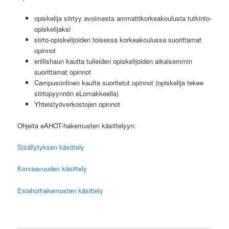
opiskelija siirtyy avoimesta ammattikorkeakoulusta tutkinto-
opiskelijaksi
siirto-opiskelijoiden toisessa korkeakoulussa suorittamat
opinnot
erillishaun kautta tulleiden opiskelijoiden aikaisemmin
suorittamat opinnot
Campusonlinen kautta suoritetut opinnot (opiskelija tekee
siirtopyynnön eLomakkeella)
Yhteistyöverkostojen opinnot
Ohjeita eAHOT-hakemusten käsittelyyn:
Sisällytyksen käsittely
Korvaavuuden käsittely
Esiahothakemusten käsittely