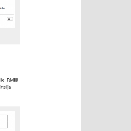
le. Rivillä
ttelija