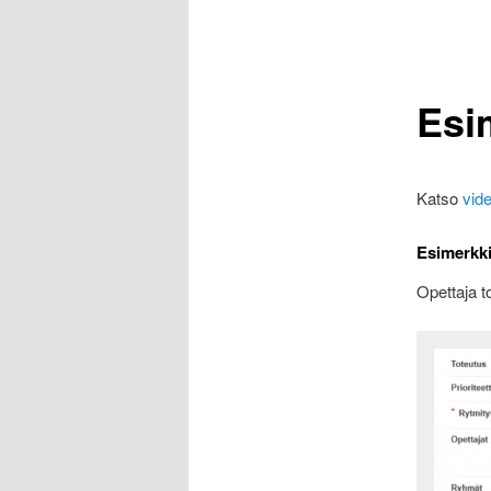
Esi
Katso
vid
Esimerkki
Opettaja t