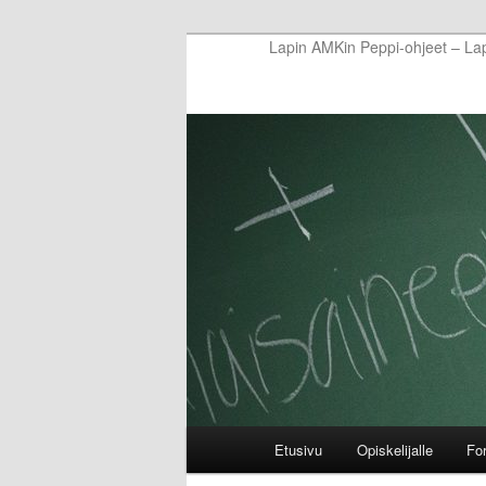
Skip
Lapin AMKin Peppi-ohjeet – La
to
primary
content
Main
Etusivu
Opiskelijalle
Fo
menu