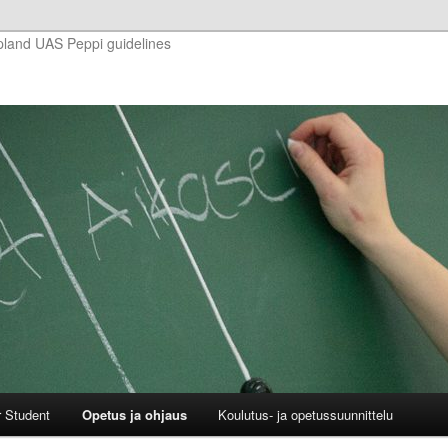
pland UAS Peppi guidelines
r Student
Opetus ja ohjaus
Koulutus- ja opetussuunnittelu