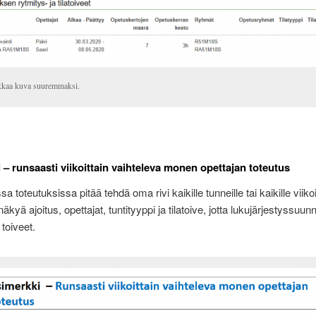
kkaa kuva suuremmaksi.
 – runsaasti viikoittain vaihteleva monen opettajan toteutus
sa toteutuksissa pitää tehdä oma rivi kaikille tunneille tai kaikille viikoil
äkyä ajoitus, opettajat, tuntityyppi ja tilatoive, jotta lukujärjestyssuunni
toiveet.