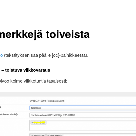
merkkejä toiveista
eo
(tekstityksen saa päälle [cc]-painikkeesta).
 – toistuva viikkovaraus
oivoo kolme viikkotuntia tasaisesti: