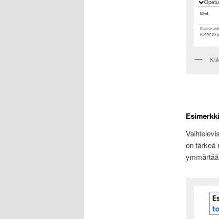
Kli
Esimerkki
Vaihtelevis
on tärkeä n
ymmärtää 