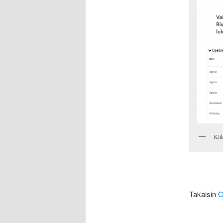
Kli
Takaisin
O