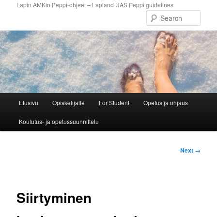
Skip
Lapin AMKin Peppi-ohjeet – Lapland UAS Peppi guidelines
to
Sear
primary
content
Main
Etusivu
Opiskelijalle
For Student
Opetus ja ohjaus
menu
Koulutus- ja opetussuunnittelu
Image
Next →
navigation
Siirtyminen