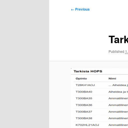
Image
← Previous
navigation
Tar
Published
1