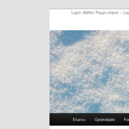
Skip
Lapin AMKin Peppi-ohjeet – La
to
primary
content
Main
Etusivu
Opiskelijalle
Fo
menu