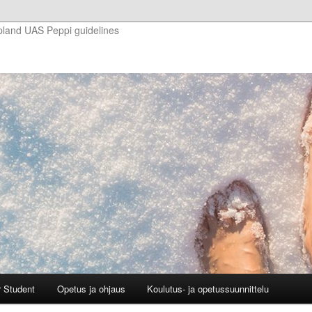
pland UAS Peppi guidelines
r Student
Opetus ja ohjaus
Koulutus- ja opetussuunnittelu